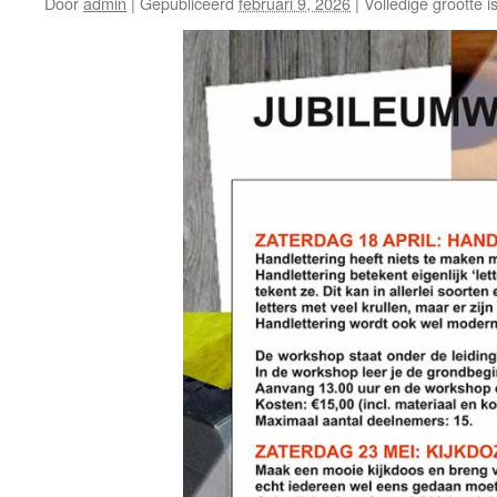
Door
admin
|
Gepubliceerd
februari 9, 2026
|
Volledige grootte i