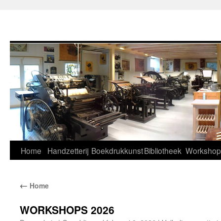
Home
Handzetterij
Boekdrukkunst
Bibliotheek
Workshop
←
Home
WORKSHOPS 2026