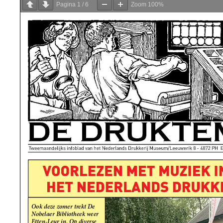
Pagina
1
/
6
Zoom
100%