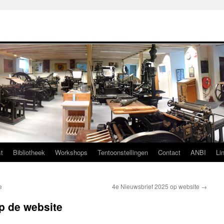
t
Bibliotheek
Workshops
Tentoonstellingen
Contact
ANBI
Li
e
4e Nieuwsbrief 2025 op website
→
p de website