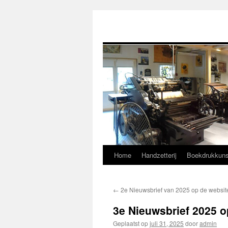
Home
Handzetterij
Boekdrukkuns
←
2e Nieuwsbrief van 2025 op de websit
3e Nieuwsbrief 2025 o
Geplaatst op
juli 31, 2025
door
admin