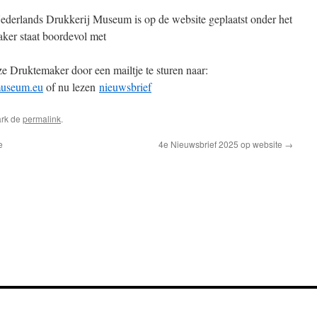
derlands Drukkerij Museum is op de website geplaatst onder het
er staat boordevol met
e Druktemaker door een mailtje te sturen naar:
museum.eu
of nu lezen
nieuwsbrief
ark de
permalink
.
e
4e Nieuwsbrief 2025 op website
→