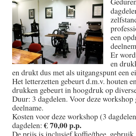
Geduren
dagdele
zelfstan
professi
een opd
deelneme
Er wordt
en drukk
en drukt dus met als uitgangspunt een e
Het letterzetten gebeurt d.m.v. houten en
drukken gebeurt in hoogdruk op divers
Duur: 3 dagdelen. Voor deze workshop
deelname.
Kosten voor deze workshop (3 dagdele
€ 70,00 p.p.
dagdelen:
De prijs is inclusief koffie/thee, gebrui