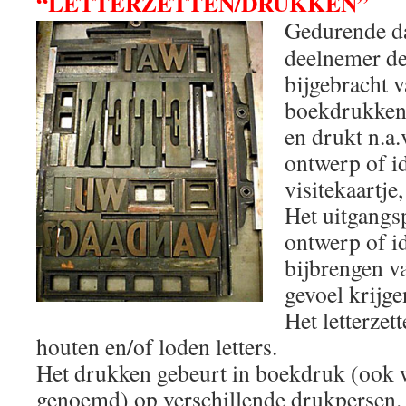
“LETTERZETTEN/DRUKKEN”
Gedurende da
deelnemer de
bijgebracht v
boekdrukken.
en drukt n.a
ontwerp of id
visitekaartje,
Het uitgangs
ontwerp of i
bijbrengen va
gevoel krijge
Het letterzet
houten en/of loden letters.
Het drukken gebeurt in boekdruk (ook
genoemd) op verschillende drukpersen. D