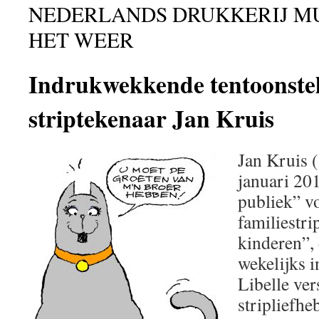
NEDERLANDS DRUKKERIJ M
HET WEER
Indrukwekkende tentoonstel
striptekenaar Jan Kruis
Jan Kruis 
januari 201
publiek” v
familiestri
kinderen”,
wekelijks 
Libelle vers
stripliefh