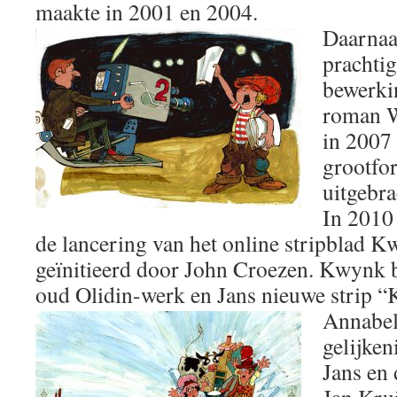
maakte in 2001 en 2004.
Daarnaa
prachtig
bewerki
roman Wo
in 2007
grootfo
uitgebra
In 2010 
de lancering van het online stripblad K
geïnitieerd door John Croezen. Kwynk be
oud Olidin-werk en Jans nieuwe strip 
Annabel”
gelijken
Jans en 
Jan Kru