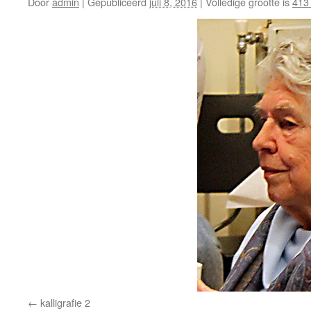
Door
admin
|
Gepubliceerd
juli 8, 2016
|
Volledige grootte is
413
kalligrafie 2