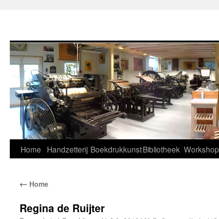
Home
Handzetterij
Boekdrukkunst
Bibliotheek
Workshop
←
Home
Regina de Ruijter