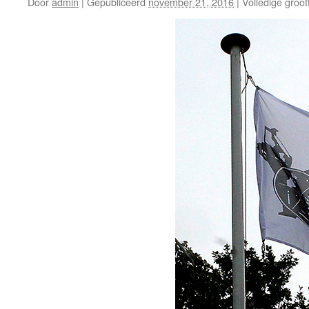
Door
admin
|
Gepubliceerd
november 21, 2016
|
Volledige groot