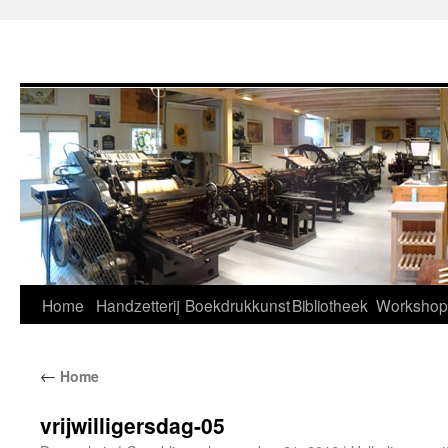
Home
Handzetterij
Boekdrukkunst
Bibliotheek
Workshop
←
Home
vrijwilligersdag-05